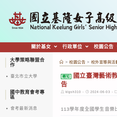
跳
轉
至
主
要
內
關於基女
行政單位
校園公告
容
大學策略聯盟合
>
校園公告
>
校外宣導與活
作
國立臺灣藝術教
臺北市立大學
轉知
告
國中教育會考專
Post
Post
P
klgsh310
2024-06-03
author:
published:
c
區
會考最新消息
113學年度全國學生音