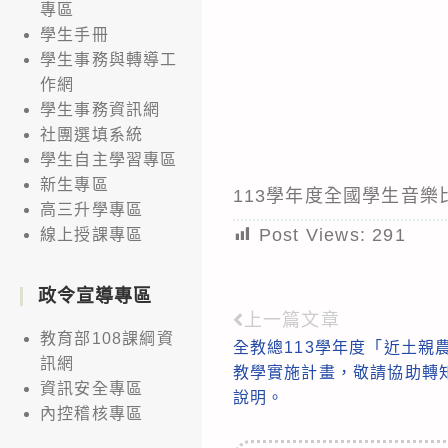
專區
學生手冊
學生事務與轉導工
作網
學生事務資訊網
社團選填系統
學生自主學習專區
新生專區
113學年度全國學生音
高三升學專區
Post Views:
291
線上授課專區
政令宣導專區
上一篇文章
Read
教育部108課綱資
全教總113學年度「近土親
more
訊網
教學實施計畫，敬請協助轉
articles
資訊安全專區
說明。
內控稽核專區