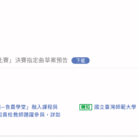
樂比賽」決賽指定曲草案預告
下載
農─食農學堂」融入課程與
國立臺灣師範大學
轉知
知貴校教師踴躍參與，詳如