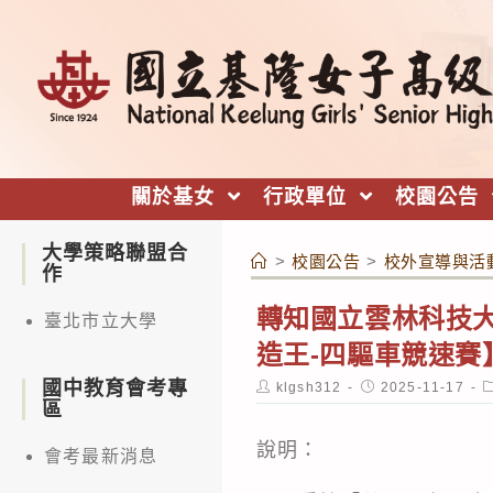
跳
轉
至
主
要
內
關於基女
行政單位
校園公告
容
大學策略聯盟合
>
校園公告
>
校外宣導與活
作
轉知國立雲林科技大
臺北市立大學
造王-四驅車競速賽
國中教育會考專
Post
Post
P
klgsh312
2025-11-17
author:
published:
c
區
說明：
會考最新消息