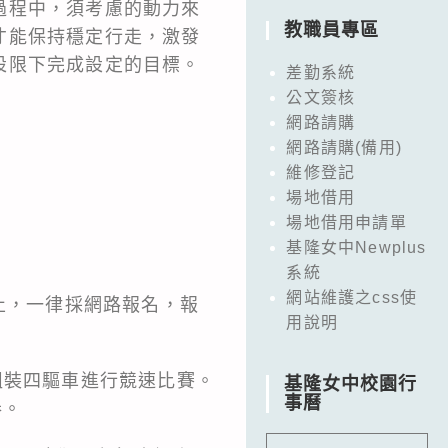
過程中，須考慮的動力來
教職員專區
才能保持穩定行走，激發
設限下完成設定的目標。
差勤系統
公文簽核
網路請購
網路請購(備用)
維修登記
場地借用
場地借用申請單
基隆女中Newplus
系統
網站維護之css使
為止，一律採網路報名，報
用說明
組裝四驅車進行競速比賽。
基隆女中校園行
事曆
券。