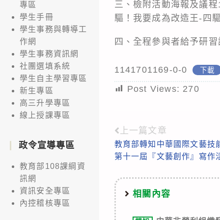
三、檢附活動海報及議程1
專區
學生手冊
驅！我要成為改造王-四
學生事務與轉導工
四、全程參與者給予研習
作網
學生事務資訊網
社團選填系統
1141701169-0-0
下載
學生自主學習專區
Post Views:
270
新生專區
高三升學專區
線上授課專區
上一篇文章
Read
教育部轉知中華國際文藝技能
政令宣導專區
more
第十一屆『文藝創作』寫作
articles
教育部108課綱資
訊網
資訊安全專區
相關內容
內控稽核專區