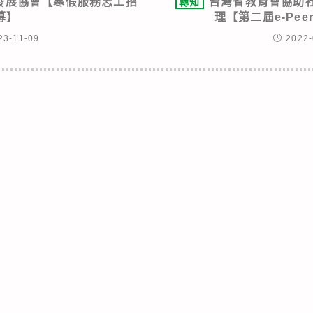
發展協會【寒假服務志工招
台灣省教育會協助
轉知
募】
理【第二屆e-Pe
23-11-09
2022-