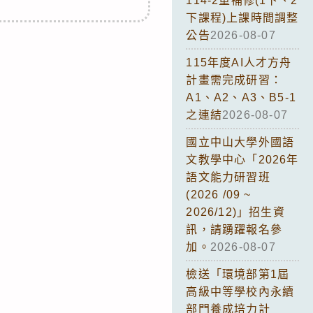
114-2重補修(1下、2
下課程)上課時間調整
公告
2026-08-07
115年度AI人才方舟
計畫需完成研習：
A1、A2、A3、B5-1
之連結
2026-08-07
國立中山大學外國語
文教學中心「2026年
語文能力研習班
(2026 /09 ~
2026/12)」招生資
訊，請踴躍報名參
加。
2026-08-07
檢送「環境部第1屆
高級中等學校內永續
部門養成培力計