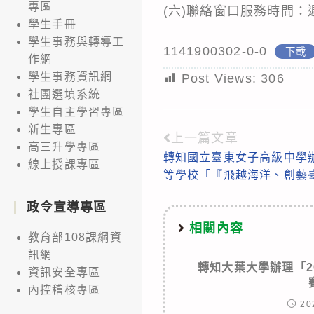
專區
(六)聯絡窗口服務時間：
學生手冊
學生事務與轉導工
1141900302-0-0
下載
作網
學生事務資訊網
Post Views:
306
社團選填系統
學生自主學習專區
新生專區
上一篇文章
Read
高三升學專區
轉知國立臺東女子高級中學辦
more
線上授課專區
等學校「『飛越海洋、創藝
articles
政令宣導專區
相關內容
教育部108課綱資
訊網
轉知大葉大學辦理「2
資訊安全專區
內控稽核專區
20