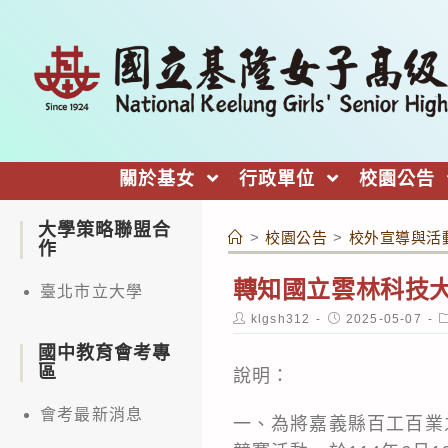
跳
轉
至
主
要
內
關於基女
行政單位
校園公告
容
大學策略聯盟合
>
校園公告
>
校外宣導與活
作
轉知國立雲林科技大
臺北市立大學
Post
Post
P
klgsh312
2025-05-07
author:
published:
c
國中教育會考專
區
說明：
會考最新消息
一、為將嘉義縣百工百業