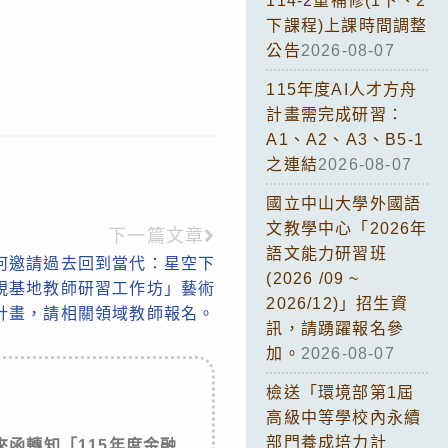
114-2重補修(1下、2
下課程)上課時間調整
公告
2026-08-07
115年度AI人才方舟
計畫需完成研習：
A1、A2、A3、B5-1
之連結
2026-08-07
國立中山大學外國語
文教學中心「2026年
下一篇文章
語文能力研習班
何邀請過去回到當代：星空下
(2026 /09 ~
影視基地教師研習工作坊」藝術
2026/12)」招生資
計畫，請相關領域教師報名。
訊，請踴躍報名參
加。
2026-08-07
檢送「環境部第1屆
高級中等學校內永續
部門養成培力計
函轉知「115年度金融