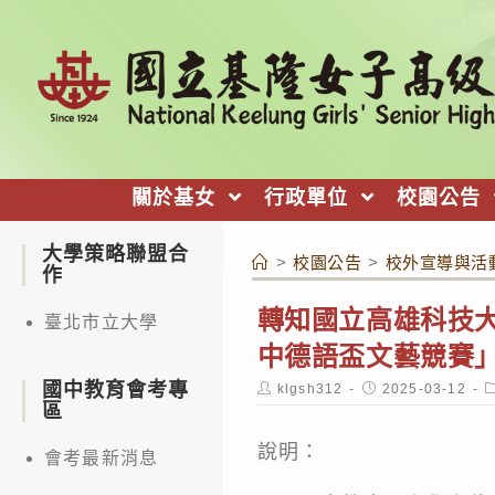
跳
轉
至
主
要
內
關於基女
行政單位
校園公告
容
大學策略聯盟合
>
校園公告
>
校外宣導與活
作
轉知國立高雄科技大
臺北市立大學
中德語盃文藝競賽
國中教育會考專
Post
Post
P
klgsh312
2025-03-12
author:
published:
c
區
說明：
會考最新消息