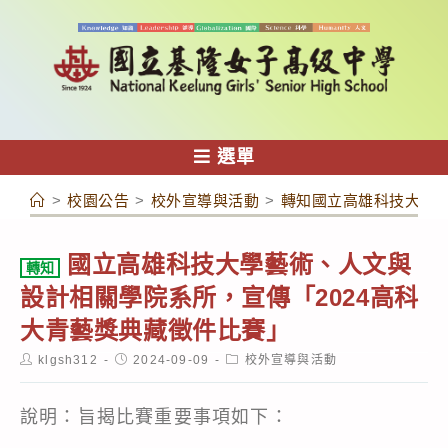
跳
轉
至
主
要
內
選單
容
>
校園公告
>
校外宣導與活動
>
轉知國立高雄科技大學藝
國立高雄科技大學藝術、人文與
轉知
設計相關學院系所，宣傳「2024高科
大青藝獎典藏徵件比賽」
Post
Post
Post
klgsh312
2024-09-09
校外宣導與活動
author:
published:
category:
說明：旨揭比賽重要事項如下：