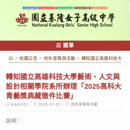
跳
轉
至
主
要
內
選單
容
>
校園公告
>
校外宣導與活動
>
轉知國立高雄科技大學藝
轉知國立高雄科技大學藝術、人文與
設計相關學院系所辦理「2025高科大
青藝獎典藏徵件比賽」
Post
Post
Post
klgsh312
2025-07-01
校外宣導與活動
author:
published:
category:
說明：