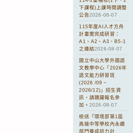
114-2重補修(1下、2
下課程)上課時間調整
公告
2026-08-07
115年度AI人才方舟
計畫需完成研習：
A1、A2、A3、B5-1
之連結
2026-08-07
國立中山大學外國語
文教學中心「2026年
語文能力研習班
(2026 /09 ~
2026/12)」招生資
訊，請踴躍報名參
加。
2026-08-07
檢送「環境部第1屆
高級中等學校內永續
部門養成培力計