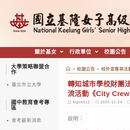
跳
轉
至
主
要
內
關於基女
行政單位
校園公告
容
大學策略聯盟合
>
校園公告
>
校外宣導與活
作
轉知城市學校財團法
臺北市立大學
流活動《City Crew B
國中教育會考專
Post
Post
P
klgsh312
2025-11-24
author:
published:
c
區
說明：
會考最新消息