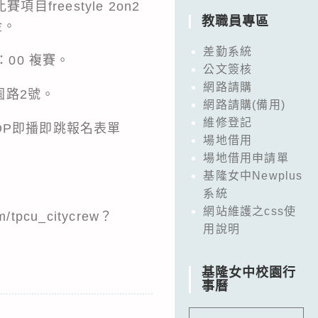
目freestyle 2on2
教職員專區
金。
差勤系統
1：00 複賽。
公文簽核
網路請購
園路2號。
網路請購(備用)
維修登記
；K-POP即播即跳報名表單
場地借用
場地借用申請單
基隆女中Newplus
系統
網站維護之css使
tpcu_citycrew？
用說明
基隆女中校園行
事曆