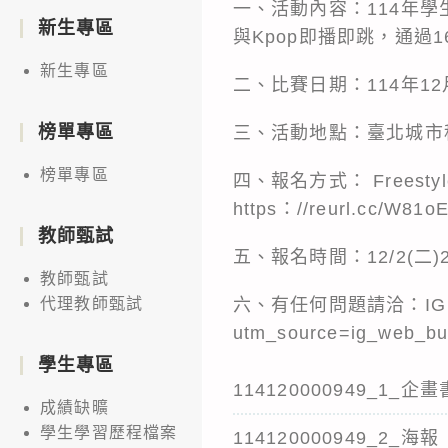
一、活動內容：114年學生交流活
新生專區
與Kpop即播即跳，通過
新生專區
二、比賽日期：114年12月5
榜單專區
三、活動地點：臺北城市
榜單專區
四、報名方式： Freestyl
https：//reurl.cc/W
教師甄試
五、報名時間：12/2(二
教師甄試
六、有任何問題請洽：IG：tpcu_
代理教師甄試
utm_source=ig_web_b
學生專區
114120000949_1_企畫
成績缺曠
學生學習歷程檔案
114120000949_2_海報