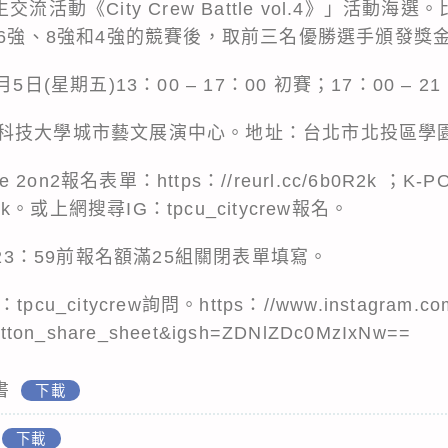
動《City Crew Battle vol.4》」活動海選。比賽項
16強、8強和4強的競賽後，取前三名優勝選手頒發獎
日(星期五)13：00 – 17：00 初賽；17：00 – 2
科技大學城市藝文展演中心。地址：台北市北投區學
e 2on2報名表單：https：//reurl.cc/6b0R2k 
81oEk。或上網搜尋IG：tpcu_citycrew報名。
)23：59前報名額滿25組關閉表單填寫。
citycrew詢問。https：//www.instagram.com/
utton_share_sheet&igsh=ZDNlZDc0MzIxNw==
書
下載
下載