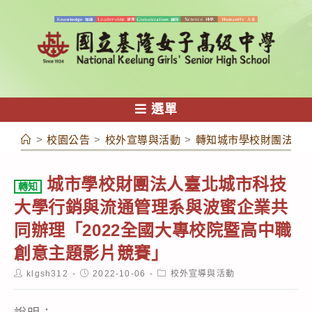
跳
轉
至
主
要
內
選單
容
>
校園公告
>
校外宣導與活動
>
轉知城市學校財團法人臺
城市學校財團法人臺北城市科技
轉知
大學行銷與流通管理系與波蜜企業共
同辦理「2022全國大專校院暨高中職
創意主題影片競賽」
Post
Post
Post
klgsh312
2022-10-06
校外宣導與活動
author:
published:
category: