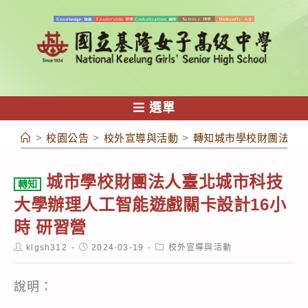
跳
轉
至
主
要
內
選單
容
>
校園公告
>
校外宣導與活動
>
轉知城市學校財團法人臺
城市學校財團法人臺北城市科技
轉知
大學辦理人工智能遊戲關卡設計16小
時 研習營
Post
Post
Post
klgsh312
2024-03-19
校外宣導與活動
author:
published:
category:
說明：