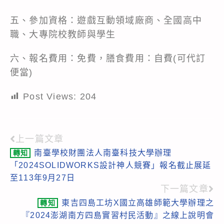
五、參加資格：遊戲互動領域廠商、全國高中
職、大專院校教師與學生
六、報名費用：免費，膳食費用：自費(可代訂
便當)
Post Views:
204
上一篇文章
Read
南臺學校財團法人南臺科技大學辦理
轉知
more
「2024SOLIDWORKS設計神人競賽」報名截止展延
articles
至113年9月27日
下一篇文章
東吉四島工坊X國立高雄師範大學辦理之
轉知
『2024澎湖南方四島實習村民活動』之線上說明會