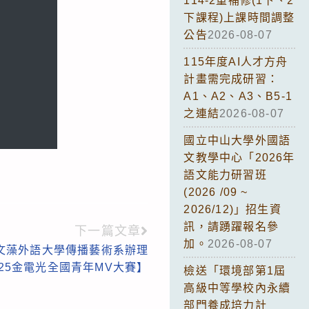
114-2重補修(1下、2
下課程)上課時間調整
公告
2026-08-07
115年度AI人才方舟
計畫需完成研習：
A1、A2、A3、B5-1
之連結
2026-08-07
國立中山大學外國語
文教學中心「2026年
語文能力研習班
(2026 /09 ~
2026/12)」招生資
訊，請踴躍報名參
下一篇文章
加。
2026-08-07
文藻外語大學傳播藝術系辦理
025金電光全國青年MV大賽】
檢送「環境部第1屆
高級中等學校內永續
部門養成培力計