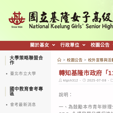
跳
轉
至
主
要
內
關於基女
行政單位
校園公告
容
大學策略聯盟合
>
校園公告
>
校外宣導與活
作
轉知基隆市政府「1
臺北市立大學
Post
Post
P
klgsh312
2025-07-08
author:
published:
c
國中教育會考專
區
說明：
會考最新消息
一、為鼓勵本市青年辦理