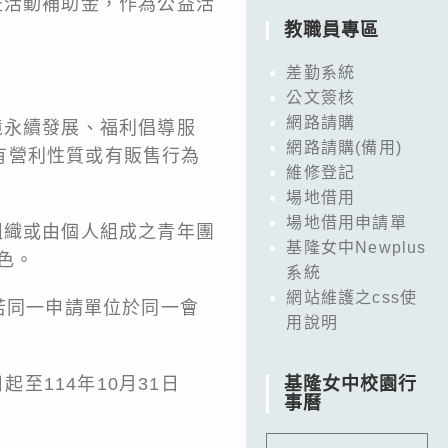
益活動補助金，作為公益活
教職員專區
差勤系統
公文簽核
網路請購
境永續發展、福利倡導服
網路請購(備用)
有營利性質或有販售行為
維修登記
場地借用
場地借用申請單
組織或由個人組成之青年團
基隆女中Newplus
色。
系統
網站維護之css使
若同一申請單位於同一會
用說明
至114年10月31日
基隆女中校園行
事曆