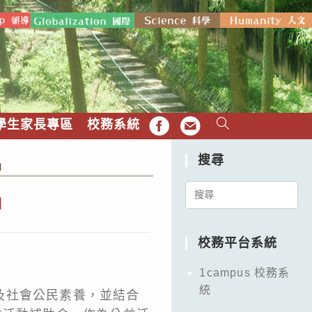
學生家長專區
校務系統
FB
EMAIL
搜尋
」
Search
」
for:
校務平台系統
1campus 校務系
統
及社會公民素養，並結合