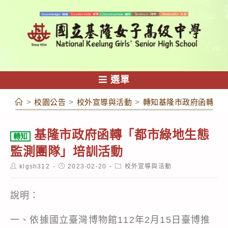
跳
轉
至
主
要
內
選單
容
>
校園公告
>
校外宣導與活動
>
轉知基隆市政府函轉「
基隆市政府函轉「都市綠地生態
轉知
監測團隊」培訓活動
Post
Post
Post
klgsh312
2023-02-20
校外宣導與活動
author:
published:
category:
說明：
一、依據國立臺灣博物館112年2月15日臺博推