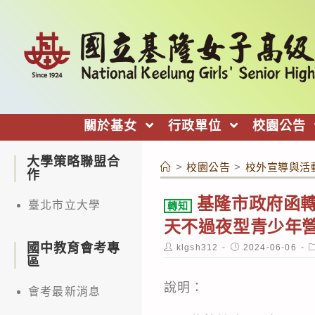
跳
轉
至
主
要
內
關於基女
行政單位
校園公告
容
大學策略聯盟合
>
校園公告
>
校外宣導與活
作
基隆市政府函轉
臺北市立大學
轉知
天不過夜型青少年
國中教育會考專
Post
Post
P
klgsh312
2024-06-06
author:
published:
c
區
說明：
會考最新消息