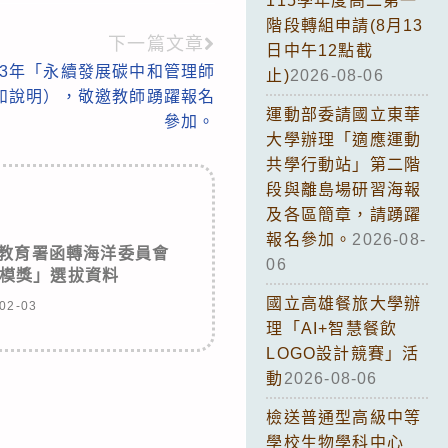
115學年度高二第一
階段轉組申請(8月13
下一篇文章
日中午12點截
13年「永續發展碳中和管理師
止)
2026-08-06
如說明），敬邀教師踴躍報名
運動部委請國立東華
參加。
大學辦理「適應運動
共學行動站」第二階
段與離島場研習海報
及各區簡章，請踴躍
報名參加。
2026-08-
教育署函轉海洋委員會
06
模獎」選拔資料
國立高雄餐旅大學辦
02-03
理「AI+智慧餐飲
LOGO設計競賽」活
動
2026-08-06
檢送普通型高級中等
學校生物學科中心