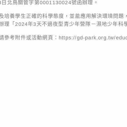
8日北鳥關管字第0001130024號函辦理。
及培養學生正確的科學態度，並能應用解決環境問題，
辦理「2024年3天不過夜型青少年營隊－濕地少年科
或活動網頁：https://gd-park.org.tw/educat