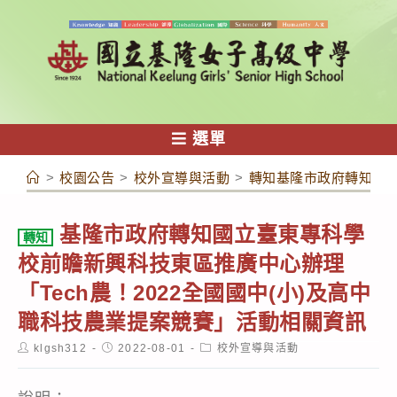
跳
轉
至
主
要
內
選單
容
>
校園公告
>
校外宣導與活動
>
轉知基隆市政府轉知國立
基隆市政府轉知國立臺東專科學
轉知
校前瞻新興科技東區推廣中心辦理
「Tech農！2022全國國中(小)及高中
職科技農業提案競賽」活動相關資訊
Post
Post
Post
klgsh312
2022-08-01
校外宣導與活動
author:
published:
category: