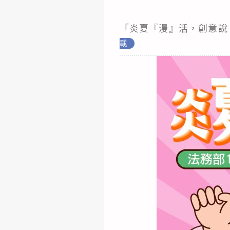
「炎夏『漫』活，創意說
載