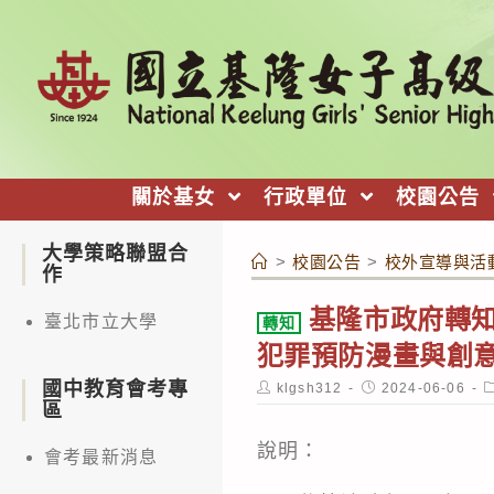
跳
轉
至
主
要
內
關於基女
行政單位
校園公告
容
大學策略聯盟合
>
校園公告
>
校外宣導與活
作
基隆市政府轉知
臺北市立大學
轉知
犯罪預防漫畫與創
國中教育會考專
Post
Post
P
klgsh312
2024-06-06
author:
published:
c
區
說明：
會考最新消息