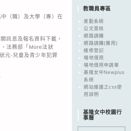
教職員專區
高中（職）及大學（專）在
差勤系統
公文簽核
網路請購
相關訊息及報名資料下載，
網路請購(備用)
w/）、法務部「More法狀
維修登記
ore法狀元-兒童及青少年犯罪
場地借用
場地借用申請單
基隆女中Newplus
。
系統
網站維護之css使
用說明
基隆女中校園行
事曆