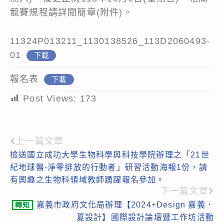
競賽規程請詳閱簡章(附件)。
11324P013211_1130138526_113D2060493-
01
下載
報名表
下載
Post Views:
173
上一篇文章
Read
檢送國立成功大學生物科學與科技學院辦理之「21世
more
紀地球醫-淨零排放的行動者」研習活動海報1份，請
articles
有興趣之生物科領域教師踴躍報名參加。
下一篇文章
嘉義市政府文化局辦理【2024+Design 嘉義．
轉知
夏設計】國際設計論壇暨工作坊活動