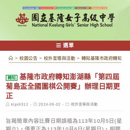
跳
轉
至
主
要
內
選單
容
>
校園公告
>
校外宣導與活動
>
轉知基隆市政府轉知澎
基隆市政府轉知澎湖縣「第四屆
轉知
菊島盃全國圍棋公開賽」辦理日期更
正
Post
Post
Post
klgsh312
2024-09-02
校外宣導與活動
author:
published:
category:
旨揭簡章內容比賽日期誤植為113年10月5日(星
期六)，僅更正為113年10月6日(星期日)，相關