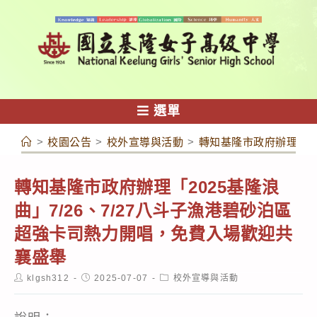
跳
轉
至
主
要
內
選單
容
>
校園公告
>
校外宣導與活動
>
轉知基隆市政府辦理「20
轉知基隆市政府辦理「2025基隆浪
曲」7/26、7/27八斗子漁港碧砂泊區
超強卡司熱力開唱，免費入場歡迎共
襄盛舉
Post
Post
Post
klgsh312
2025-07-07
校外宣導與活動
author:
published:
category: