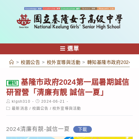
跳
轉
至
主
要
內
選單
容
>
校園公告
>
校外宣導與活動
>
轉知基隆市政府2024
基隆市政府2024第一屆暑期誠信
轉知
研習營「清廉有靚 誠信一夏」
Post
Post
klgsh310
2024-06-21
author:
published:
Post
最新消息
/
校園公告
/
校外宣導與活動
category:
2024清廉有靚-誠信一夏
下載