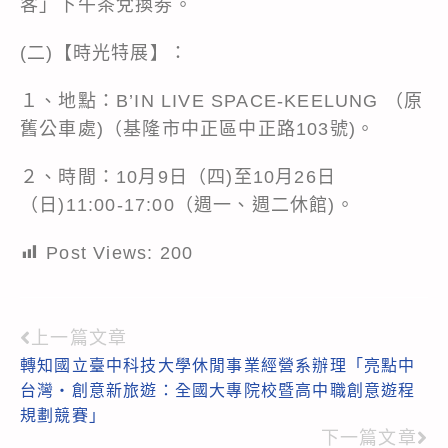
客」下午茶兌換劵。
(二)【時光特展】：
１、地點：B’IN LIVE SPACE-KEELUNG （原
舊公車處)（基隆市中正區中正路103號)。
２、時間：10月9日（四)至10月26日
（日)11:00-17:00（週一、週二休館)。
Post Views:
200
上一篇文章
Read
轉知國立臺中科技大學休閒事業經營系辦理「亮點中
more
台灣‧創意新旅遊：全國大專院校暨高中職創意遊程
articles
規劃競賽」
下一篇文章