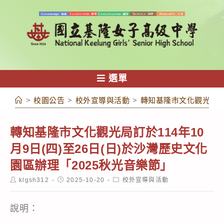
跳
轉
至
主
要
內
選單
容
>
校園公告
>
校外宣導與活動
>
轉知基隆市文化觀光局訂於
轉知基隆市文化觀光局訂於114年10
月9日(四)至26日(日)於沙灣歷史文化
園區辦理「2025秋光音樂節」
Post
Post
Post
klgsh312
2025-10-20
校外宣導與活動
author:
published:
category:
說明：