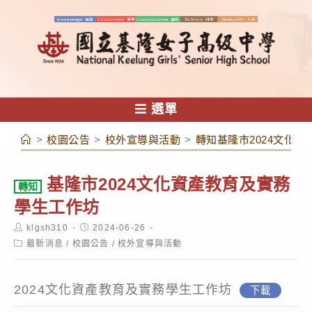
跳
轉
至
主
要
內
選單
容
>
校園公告
>
校外宣導與活動
>
轉知基隆市2024文化
基隆市2024文化資產教育及實務
轉知
學生工作坊
Post
Post
klgsh310
2024-06-26
author:
published:
Post
最新消息
/
校園公告
/
校外宣導與活動
category:
2024文化資產教育及實務學生工作坊
下載