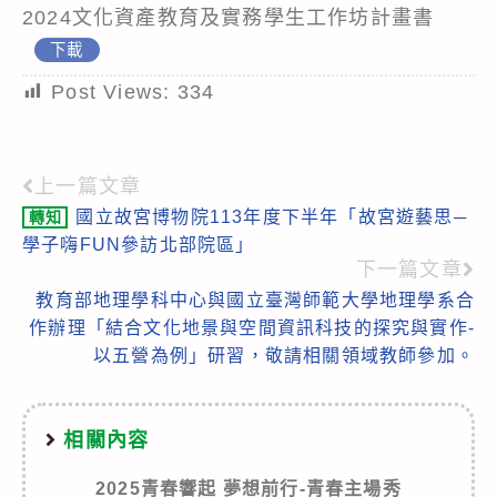
2024文化資產教育及實務學生工作坊計畫書
下載
Post Views:
334
上一篇文章
Read
國立故宮博物院113年度下半年「故宮遊藝思─
轉知
more
學子嗨FUN參訪北部院區」
articles
下一篇文章
教育部地理學科中心與國立臺灣師範大學地理學系合
作辦理「結合文化地景與空間資訊科技的探究與實作-
以五營為例」研習，敬請相關領域教師參加。
相關內容
2025青春響起 夢想前行-青春主場秀