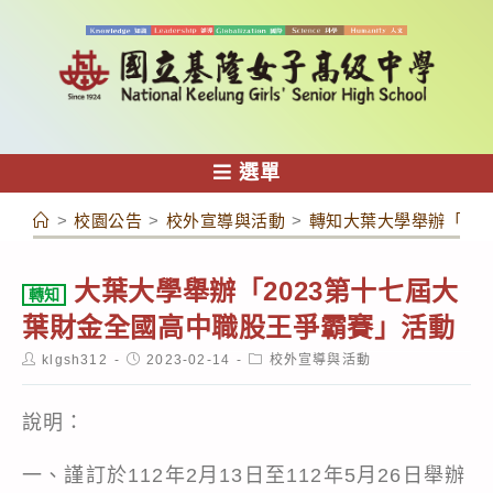
跳
轉
至
主
要
內
選單
容
>
校園公告
>
校外宣導與活動
>
轉知大葉大學舉辦「20
大葉大學舉辦「2023第十七屆大
轉知
葉財金全國高中職股王爭霸賽」活動
Post
Post
Post
klgsh312
2023-02-14
校外宣導與活動
author:
published:
category:
說明：
一、謹訂於112年2月13日至112年5月26日舉辦