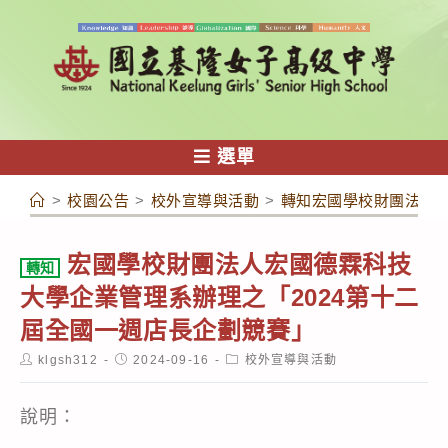
跳
轉
至
主
要
內
選單
容
>
校園公告
>
校外宣導與活動
>
轉知宏國學校財團法人宏
宏國學校財團法人宏國德霖科技
轉知
大學企業管理系辦理之「2024第十二
屆全國一週店長企劃競賽」
Post
Post
Post
klgsh312
2024-09-16
校外宣導與活動
author:
published:
category:
說明：