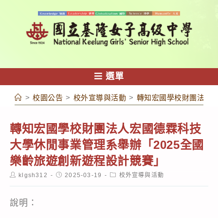
跳
轉
至
主
要
內
選單
容
>
校園公告
>
校外宣導與活動
>
轉知宏國學校財團法人宏
轉知宏國學校財團法人宏國德霖科技
大學休閒事業管理系舉辦「2025全國
樂齡旅遊創新遊程設計競賽」
Post
Post
Post
klgsh312
2025-03-19
校外宣導與活動
author:
published:
category:
說明：