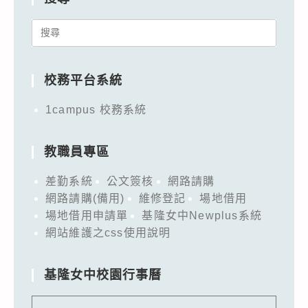
Search
for:
校務平台系統
1campus 校務系統
教職員專區
差勤系統
公文簽核
網路請購
網路請購(備用)
維修登記
場地借用
場地借用申請單
基隆女中Newplus系統
網站維護之css使用說明
基隆女中校園行事曆