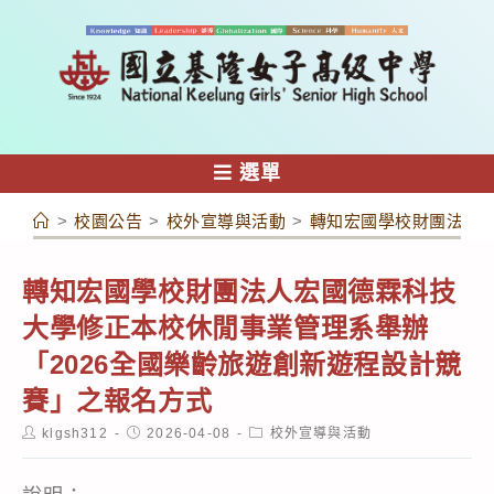
跳
轉
至
主
要
內
選單
容
>
校園公告
>
校外宣導與活動
>
轉知宏國學校財團法人宏
轉知宏國學校財團法人宏國德霖科技
大學修正本校休閒事業管理系舉辦
「2026全國樂齡旅遊創新遊程設計競
賽」之報名方式
Post
Post
Post
klgsh312
2026-04-08
校外宣導與活動
author:
published:
category: