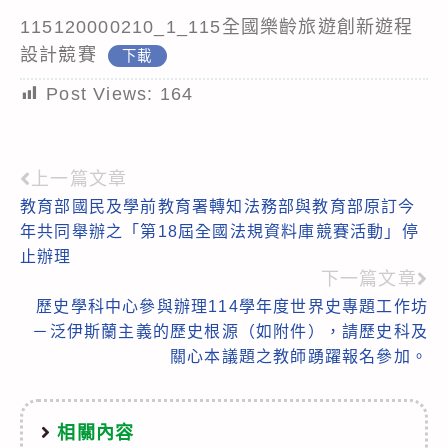
115120000210_1_115全國樂齡旅遊創新遊程
設計競賽
下載
Post Views:
164
上一篇文章
Read
教育部國民及學前教育署轉知法務部與教育部原訂今
more
年共同舉辦之「第18屆全國法規資料庫競賽活動」停
articles
止辦理
下一篇文章
歷史學科中心參與辦理114學年度世界史專題工作坊
－泛伊斯蘭主義的歷史根源（如附件），請歷史科及
關心本議題之教師踴躍報名參加。
相關內容