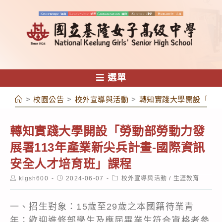
跳
轉
至
主
要
內
選單
容
>
校園公告
>
校外宣導與活動
>
轉知實踐大學開設「勞動
轉知實踐大學開設「勞動部勞動力發
展署113年產業新尖兵計畫-國際資訊
安全人才培育班」課程
Post
Post
Post
klgsh600
2024-06-07
校外宣導與活動
/
生涯教育
author:
published:
category:
一、招生對象：15歲至29歲之本國籍待業青
年；歡迎進修部學生及應屆畢業生符合資格者參