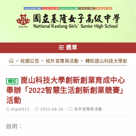
跳
轉
至
主
要
內
選單
容
>
校園公告
>
校外宣導與活動
>
轉知崑山科技大學創新創
崑山科技大學創新創業育成中心
轉知
舉辦「2022智慧生活創新創業競賽」
活動
Post
Post
Post
klgsh312
2022-09-16
校外宣導與活動
author:
published:
category:
說明：