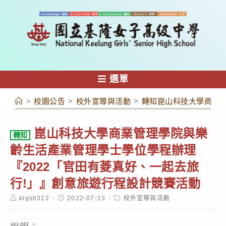
跳
轉
至
主
要
內
選單
容
>
校園公告
>
校外宣導與活動
>
轉知崑山科技大學商業管
崑山科技大學商業管理學院與樂
轉知
齡生活產業管理學士學位學程辦理
『2022「官田有菱真好、一起去旅
行!」』創意旅遊行程設計競賽活動
Post
Post
Post
klgsh312
2022-07-13
校外宣導與活動
author:
published:
category: