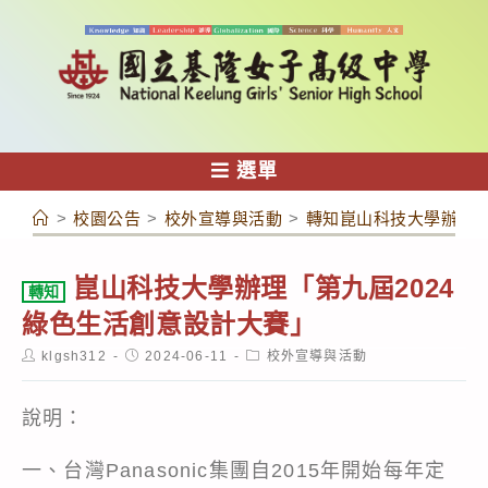
跳
轉
至
主
要
內
選單
容
>
校園公告
>
校外宣導與活動
>
轉知崑山科技大學辦理「
崑山科技大學辦理「第九屆2024
轉知
綠色生活創意設計大賽」
Post
Post
Post
klgsh312
2024-06-11
校外宣導與活動
author:
published:
category:
說明：
一、台灣Panasonic集團自2015年開始每年定