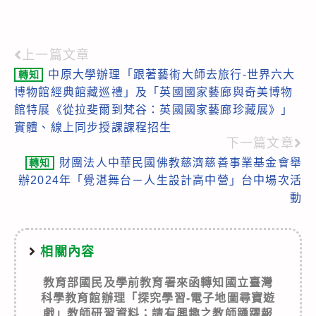
上一篇文章
Read
中原大學辦理「跟著藝術大師去旅行-世界六大
轉知
more
博物館經典館藏巡禮」及「英國國家藝廊與奇美博物
articles
館特展《從拉斐爾到梵谷：英國國家藝廊珍藏展》」
實體、線上同步授課課程招生
下一篇文章
財團法人中華民國佛教慈濟慈善事業基金會舉
轉知
辦2024年「覺湛舞台－人生設計高中營」台中場次活
動
相關內容
教育部國民及學前教育署來函轉知國立臺灣
科學教育館辦理「探究學習-電子地圖尋寶遊
戲」教師研習資料；請有興趣之教師踴躍報