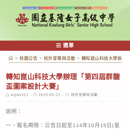
跳
轉
至
主
要
內
選單
容
>
校園公告
>
校外宣導與活動
>
轉知崑山科技大學辦理
轉知崑山科技大學辦理「第四屆群馥
盃圖案設計大賽」
Post
Post
Post
klgsh312
2025-05-27
校外宣導與活動
author:
published:
category:
說明：
一、報名期限：公告日起至114年10月15日(星