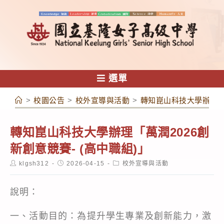
跳
轉
至
主
要
內
選單
容
>
校園公告
>
校外宣導與活動
>
轉知崑山科技大學辦理「萬
轉知崑山科技大學辦理「萬潤2026創
新創意競賽- (高中職組)」
Post
Post
Post
klgsh312
2026-04-15
校外宣導與活動
author:
published:
category:
說明：
一、活動目的：為提升學生專業及創新能力，激