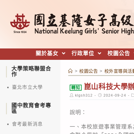
跳
轉
至
主
要
內
關於基女
行政單位
校園公告
容
大學策略聯盟合
>
校園公告
>
校外宣導與活
作
崑山科技大學辦
臺北市立大學
轉知
Post
Post
P
klgsh312
2024-09-24
author:
published:
c
國中教育會考專
區
說明：
會考最新消息
一、本校旅遊事業管理系