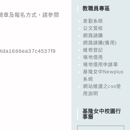
教職員專區
賽簡章及報名方式，請參閱
差勤系統
公文簽核
網路請購
9
網路請購(備用)
維修登記
a1666ea37c4537f9
場地借用
場地借用申請單
基隆女中Newplus
系統
網站維護之css使
用說明
基隆女中校園行
事曆