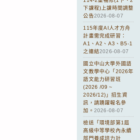
114-2重補修(1下、2
下課程)上課時間調整
公告
2026-08-07
115年度AI人才方舟
計畫需完成研習：
A1、A2、A3、B5-1
之連結
2026-08-07
國立中山大學外國語
文教學中心「2026年
語文能力研習班
(2026 /09 ~
2026/12)」招生資
訊，請踴躍報名參
加。
2026-08-07
檢送「環境部第1屆
高級中等學校內永續
部門養成培力計