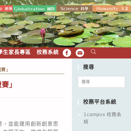
學生家長專區
校務系統
FB
EMAIL
搜尋
競賽」
Search
競賽」
for:
校務平台系統
1campus 校務系
統
整，並能運用創新創意思