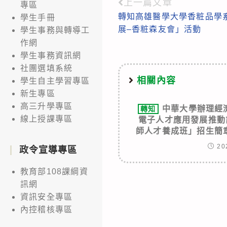
上一篇文章
Read
專區
轉知高雄醫學大學香粧品學系
學生手冊
more
展–香粧森友會」活動
學生事務與轉導工
articles
作網
學生事務資訊網
社團選填系統
相關內容
學生自主學習專區
新生專區
高三升學專區
中華大學辦理經
轉知
線上授課專區
電子人才應用發展推動
師人才養成班」招生簡
20
政令宣導專區
教育部108課綱資
訊網
資訊安全專區
內控稽核專區