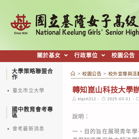
跳
轉
至
主
要
內
關於基女
行政單位
校園公告
容
大學策略聯盟合
>
校園公告
>
校外宣導與活
作
轉知崑山科技大學辦
臺北市立大學
Post
Post
P
klgsh312
2025-03-31
author:
published:
c
國中教育會考專
區
說明：
會考最新消息
一、目的旨在展現青年學