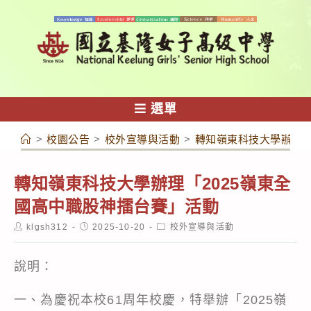
跳
轉
至
主
要
內
選單
容
>
校園公告
>
校外宣導與活動
>
轉知嶺東科技大學辦理「
轉知嶺東科技大學辦理「2025嶺東全
國高中職股神擂台賽」活動
Post
Post
Post
klgsh312
2025-10-20
校外宣導與活動
author:
published:
category:
說明：
一、為慶祝本校61周年校慶，特舉辦「2025嶺