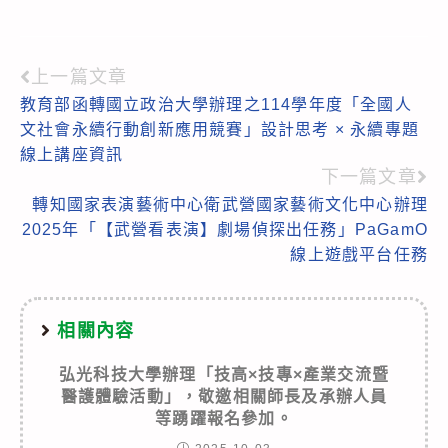
上一篇文章
Read
教育部函轉國立政治大學辦理之114學年度「全國人
more
文社會永續行動創新應用競賽」設計思考 × 永續專題
articles
線上講座資訊
下一篇文章
轉知國家表演藝術中心衛武營國家藝術文化中心辦理
2025年「【武營看表演】劇場偵探出任務」PaGamO
線上遊戲平台任務
相關內容
弘光科技大學辦理「技高×技專×產業交流暨
醫護體驗活動」，敬邀相關師長及承辦人員
等踴躍報名參加。