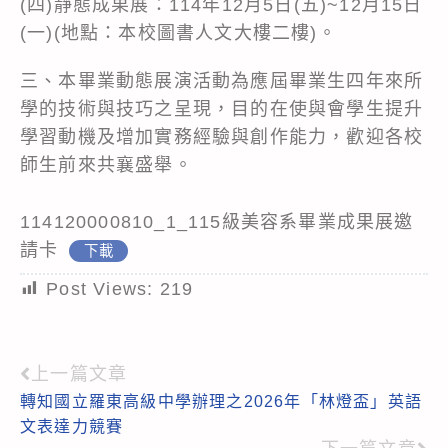
(四)靜態成果展：114年12月5日(五)~12月15日
(一)(地點：本校圖書人文大樓二樓)。
三、本畢業動態展演活動為應屆畢業生四年來所
學的技術與技巧之呈現，目的在使與會學生提升
學習動機及增加實務經驗與創作能力，歡迎各校
師生前來共襄盛舉。
114120000810_1_115級美容系畢業成果展邀
請卡
下載
Post Views:
219
上一篇文章
Read
轉知國立羅東高級中學辦理之2026年「林燈盃」英語
more
文表達力競賽
articles