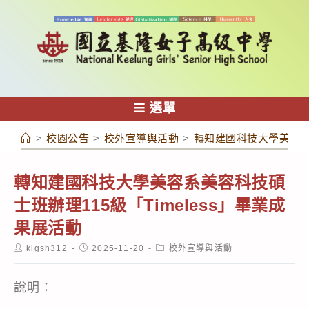
跳
轉
至
主
要
內
選單
容
>
校園公告
>
校外宣導與活動
>
轉知建國科技大學美容系美
轉知建國科技大學美容系美容科技碩
士班辦理115級「Timeless」畢業成
果展活動
Post
Post
Post
klgsh312
2025-11-20
校外宣導與活動
author:
published:
category:
說明：