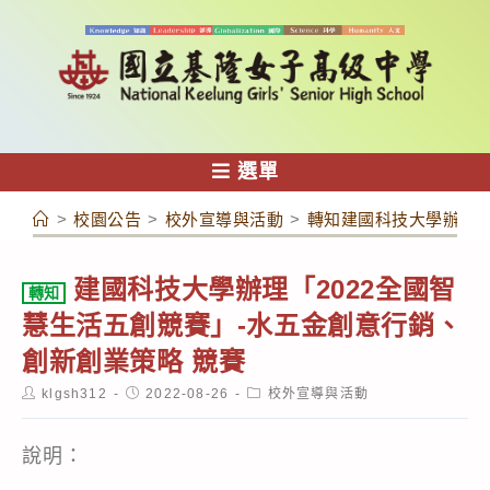
跳
轉
至
主
要
內
選單
容
>
校園公告
>
校外宣導與活動
>
轉知建國科技大學辦理「
建國科技大學辦理「2022全國智
轉知
慧生活五創競賽」-水五金創意行銷、
創新創業策略 競賽
Post
Post
Post
klgsh312
2022-08-26
校外宣導與活動
author:
published:
category:
說明：