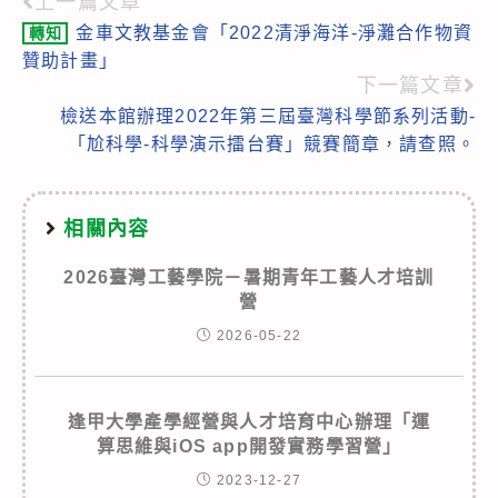
上一篇文章
Read
金車文教基金會「2022清淨海洋-淨灘合作物資
轉知
more
贊助計畫」
articles
下一篇文章
檢送本館辦理2022年第三屆臺灣科學節系列活動-
「尬科學-科學演示擂台賽」競賽簡章，請查照。
相關內容
2026臺灣工藝學院－暑期青年工藝人才培訓
營
2026-05-22
逢甲大學產學經營與人才培育中心辦理「運
算思維與iOS app開發實務學習營」
2023-12-27