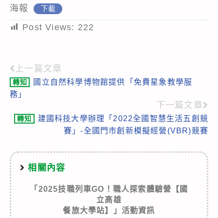
海報
下載
Post Views:
222
上一篇文章
Read
國立自然科學博物館提供「免費星象教學服
轉知
more
務」
articles
下一篇文章
建國科技大學辦理「2022全國智慧生活五創競
轉知
賽」-全國門市創新模擬經營(VBR)競賽
相關內容
「2025技職列車GO！職人探索體驗營【國
立高雄
餐旅大學站】」活動資訊