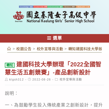
跳
轉
至
主
要
內
選單
容
>
校園公告
>
校外宣導與活動
>
轉知建國科技大學辦理「
建國科技大學辦理「2022全國智
轉知
慧生活五創競賽」-產品創新設計
Post
Post
Post
klgsh312
2022-08-26
校外宣導與活動
author:
published:
category:
說明：
一、為鼓勵學生投入傳統產業之創新設計，提升