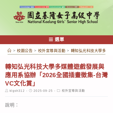
跳
轉
至
主
要
內
選單
容
>
校園公告
>
校外宣導與活動
>
轉知弘光科技大學多媒體
轉知弘光科技大學多媒體遊戲發展與
應用系協辦「2026全國插畫徵集-台灣
VC文化賞」
Post
Post
Post
klgsh312
2025-09-25
校外宣導與活動
author:
published:
category:
說明：