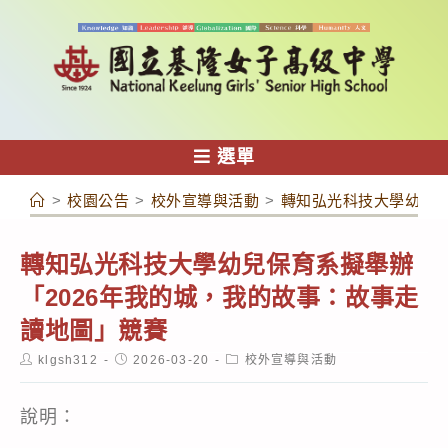
跳
轉
至
主
要
內
選單
容
>
校園公告
>
校外宣導與活動
>
轉知弘光科技大學幼兒保
轉知弘光科技大學幼兒保育系擬舉辦
「2026年我的城，我的故事：故事走
讀地圖」競賽
Post
Post
Post
klgsh312
2026-03-20
校外宣導與活動
author:
published:
category:
說明：