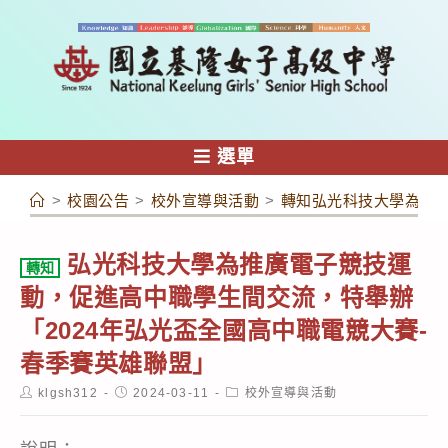
跳
轉
至
主
要
內
選單
容
>
校園公告
>
校外宣導與活動
>
轉知弘光科技大學為推廣
弘光科技大學為推廣電子競技運
轉知
動，促進高中職學生間交流，特舉辦
「2024年弘光盃全國高中職電競大賽-
春季賽英雄聯盟」
Post
Post
Post
klgsh312
2024-03-11
校外宣導與活動
author:
published:
category: