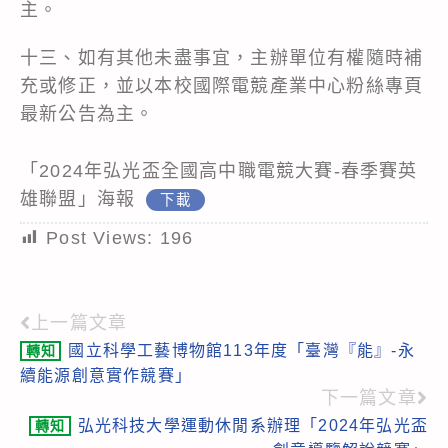
主。
十三、如有其他未盡事宜，主辦單位有權隨時補
充或修正，並以本校國際電競產業中心粉絲專頁
最新公告為主。
「2024年弘光盃全國高中職電競大賽-春季賽英
雄聯盟」海報
下載
Post Views:
196
上一篇文章
Read
國立科學工藝博物館113年度「臺灣『能』-永
轉知
more
續能源創意實作競賽」
articles
下一篇文章
弘光科技大學運動休閒系辦理「2024年弘光盃
轉知