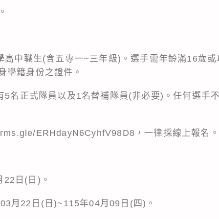
。
學高中職生(含五專一~三年級)。選手需年齡滿16歲或
身學籍身份之證件。
有5名正式隊員以及1名替補隊員(非必要)。任何選手
orms.gle/ERHdayN6CyhfV98D8，一律採線上報名
月22日(日)。
03月22日(日)~115年04月09日(四)。