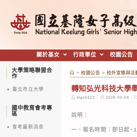
跳
轉
至
主
要
內
關於基女
行政單位
校園公告
容
大學策略聯盟合
>
校園公告
>
校外宣導與活
作
轉知弘光科技大學舉
臺北市立大學
Post
Post
P
klgsh312
2026-03-06
author:
published:
c
國中教育會考專
區
說明：
會考最新消息
一、報名時間：即日起~11