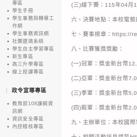
專區
(三)線下賽：115年04月1
學生手冊
學生事務與轉導工
六、決賽地點：本校電競館(
作網
學生事務資訊網
七、賽事規章：https://reu
社團選填系統
八、比賽獲獎獎勵：
學生自主學習專區
新生專區
(一)冠軍：獎金新台幣1
高三升學專區
線上授課專區
(二)亞軍：獎金新台幣7
政令宣導專區
(三)季軍：獎金新台幣5
教育部108課綱資
(四)殿軍：獎金新台幣2
訊網
資訊安全專區
九、主辦單位：本校國際
內控稽核專區
十、相關活動訊息請至https