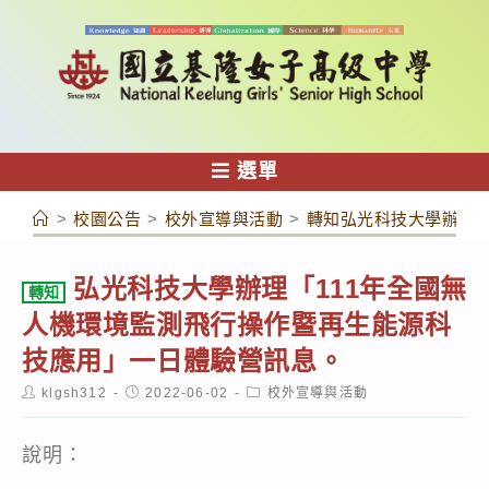
跳
轉
至
主
要
內
選單
容
>
校園公告
>
校外宣導與活動
>
轉知弘光科技大學辦理「
弘光科技大學辦理「111年全國無
轉知
人機環境監測飛行操作暨再生能源科
技應用」一日體驗營訊息。
Post
Post
Post
klgsh312
2022-06-02
校外宣導與活動
author:
published:
category:
說明：