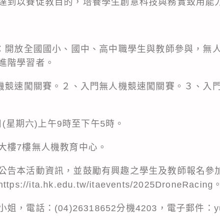
達到以賽促教目的，培養學生創意科技與務實致用能
習：開放全國國小、國中、高中職學生與教師參與，無
進階學習者。
人機競速闖關賽。２、入門無人機競速闖關賽。３、入
日(星期六)上午9時至下午5時。
大樓7樓無人機教育中心。
公告本活動資訊，並鼓勵有興趣之學生及教師報名參
ita.hk.edu.tw/itaevents/2025DroneRacing
電話：(04)26318652分機4203，電子郵件：yunc