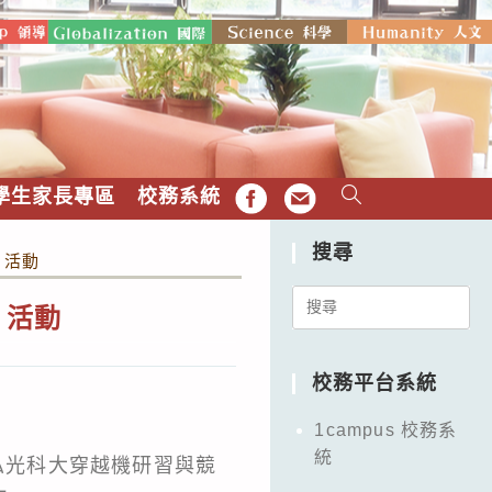
學生家長專區
校務系統
FB
EMAIL
搜尋
」活動
Search
」活動
for:
校務平台系統
1campus 校務系
統
弘光科大穿越機研習與競