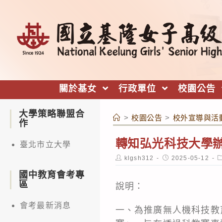
跳
轉
至
主
要
內
關於基女
行政單位
校園公告
容
大學策略聯盟合
>
校園公告
>
校外宣導與活
作
轉知弘光科技大學辦
臺北市立大學
Post
Post
P
klgsh312
2025-05-12
author:
published:
c
國中教育會考專
區
說明：
會考最新消息
一、為推廣無人機科技教育