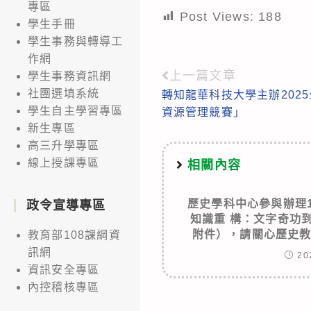
專區
Post Views:
188
學生手冊
學生事務與轉導工
作網
上一篇文章
Read
學生事務資訊網
社團選填系統
轉知龍華科技大學主辦202
more
學生自主學習專區
資源管理競賽」
articles
新生專區
高三升學專區
線上授課專區
相關內容
歷史學科中心參與辦理
政令宣導專區
知識重 構：文字奇功
附件），請關心歷史
教育部108課綱資
訊網
20
資訊安全專區
內控稽核專區