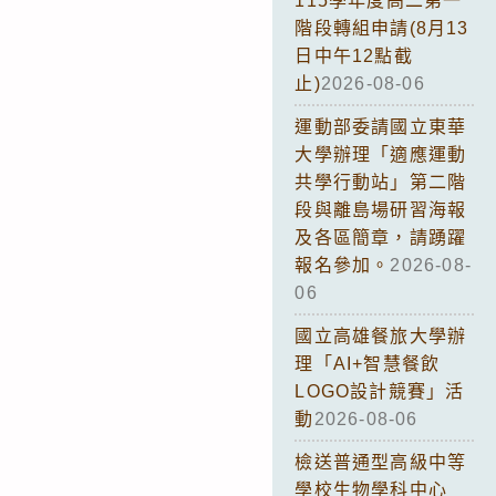
115學年度高二第一
階段轉組申請(8月13
日中午12點截
止)
2026-08-06
運動部委請國立東華
大學辦理「適應運動
共學行動站」第二階
段與離島場研習海報
及各區簡章，請踴躍
報名參加。
2026-08-
06
國立高雄餐旅大學辦
理「AI+智慧餐飲
LOGO設計競賽」活
動
2026-08-06
檢送普通型高級中等
學校生物學科中心