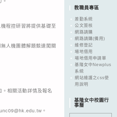
力。
教職員專區
差勤系統
公文簽核
人機程控研習將提供基礎至
網路請購
網路請購(備用)
維修登記
門無人機團體解題競速闖關
場地借用
場地借用申請單
基隆女中Newplus
系統
網站維護之css使
用說明
加。相關活動詳情及報名
。
基隆女中校園行
事曆
09@hk.edu.tw。