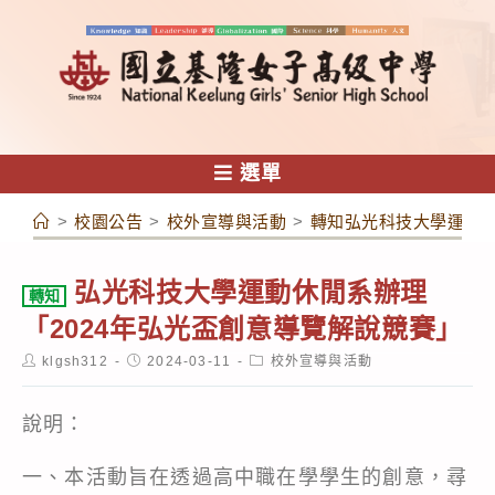
跳
轉
至
主
要
內
選單
容
>
校園公告
>
校外宣導與活動
>
轉知弘光科技大學運動休
弘光科技大學運動休閒系辦理
轉知
「2024年弘光盃創意導覽解說競賽」
Post
Post
Post
klgsh312
2024-03-11
校外宣導與活動
author:
published:
category:
說明：
一、本活動旨在透過高中職在學學生的創意，尋