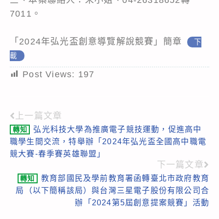
7011。
「2024年弘光盃創意導覽解說競賽」簡章
下
載
Post Views:
197
上一篇文章
Read
弘光科技大學為推廣電子競技運動，促進高中
轉知
more
職學生間交流，特舉辦「2024年弘光盃全國高中職電
articles
競大賽-春季賽英雄聯盟」
下一篇文章
教育部國民及學前教育署函轉臺北市政府教育
轉知
局（以下簡稱該局）與台灣三星電子股份有限公司合
辦「2024第5屆創意提案競賽」活動