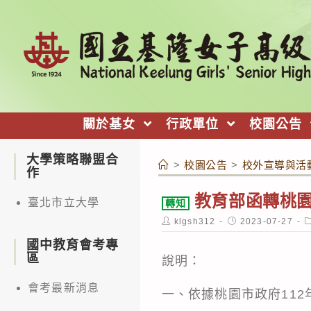
跳
轉
至
主
要
內
關於基女
行政單位
校園公告
容
大學策略聯盟合
>
校園公告
>
校外宣導與活
作
教育部函轉桃
臺北市立大學
轉知
Post
Post
P
klgsh312
2023-07-27
author:
published:
c
國中教育會考專
區
說明：
會考最新消息
一、依據桃園市政府112年