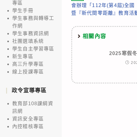
more
專區
會辦理「112年(第4屆)全
articles
學生手冊
暨『新代間零距離』教育活
學生事務與轉導工
作網
學生事務資訊網
相關內容
社團選填系統
學生自主學習專區
2025寒假
新生專區
20
高三升學專區
線上授課專區
政令宣導專區
教育部108課綱資
訊網
資訊安全專區
內控稽核專區