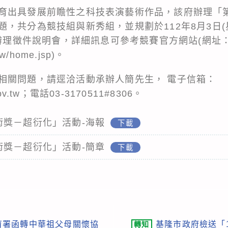
育出具發展前瞻性之科技表演藝術作品，該府辦理「
，共分為競技組與新秀組，並規劃於112年8月3日(星
分辦理徵件說明會，詳細訊息可參考競賽官方網站(網址
.tw/home.jsp)。
相關問題，請逕洽活動承辦人簡先生， 電子信箱：
gov.tw；電話03-3170511#8306。
術獎－超衍化」活動-海報
下載
術獎－超衍化」活動-簡章
下載
育署函轉中華祖父母關懷協
基隆市政府檢送「
轉知