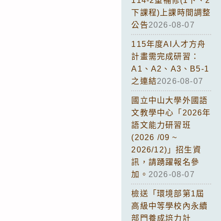
114-2重補修(1下、2
下課程)上課時間調整
公告
2026-08-07
115年度AI人才方舟
計畫需完成研習：
A1、A2、A3、B5-1
之連結
2026-08-07
國立中山大學外國語
文教學中心「2026年
語文能力研習班
(2026 /09 ~
2026/12)」招生資
訊，請踴躍報名參
加。
2026-08-07
檢送「環境部第1屆
高級中等學校內永續
部門養成培力計