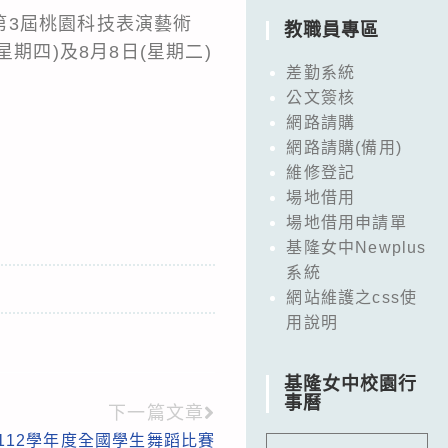
第3屆桃園科技表演藝術
教職員專區
期四)及8月8日(星期二)
差勤系統
：
公文簽核
網路請購
網路請購(備用)
維修登記
場地借用
場地借用申請單
基隆女中Newplus
系統
網站維護之css使
用說明
基隆女中校園行
事曆
下一篇文章
112學年度全國學生舞蹈比賽