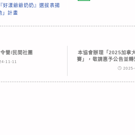
國『好漾爺爺奶奶』選拔表揚
動」計畫
冬令營/民間社團
本協會辦理「2025加拿
賽」，敬請惠予公告並轉
24-11-11
2025-