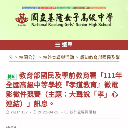
跳
轉
至
主
要
內
選單
容
>
校園公告
>
校外宣導與活動
>
轉知教育部國民及學前教
教育部國民及學前教育署「111年
轉知
全國高級中等學校『孝道教育』微電
影徵件競賽（主題：大聲說「孝」心
連結）」訊息。
Post
Post
Post
klgsh312
2022-04-26
校外宣導與活動
author:
published:
category: