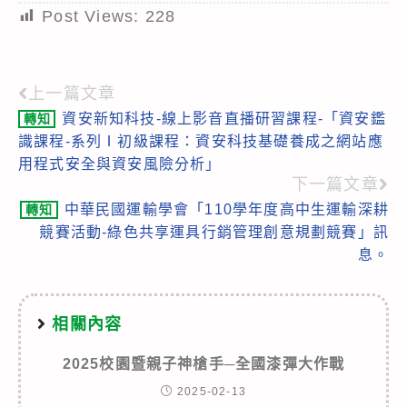
Post Views:
228
上一篇文章
Read
資安新知科技-線上影音直播研習課程-「資安鑑
轉知
more
識課程-系列Ⅰ初級課程：資安科技基礎養成之網站應
articles
用程式安全與資安風險分析」
下一篇文章
中華民國運輸學會「110學年度高中生運輸深耕
轉知
競賽活動-綠色共享運具行銷管理創意規劃競賽」訊
息。
相關內容
2025校園暨親子神槍手─全國漆彈大作戰
2025-02-13