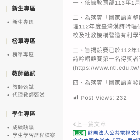
一、依據教育部113年1月
新生專區
二、為落實「國家語言整
新生專區
理112年度臺灣漢詩吟
校及社教機構營造有利學
榜單專區
三、旨揭競賽已於112年
榜單專區
詩吟唱競賽第一名得獎者
(https://www.ntl.ed
教師甄試
四、為落實「國家語言發
教師甄試
代理教師甄試
Post Views:
232
學生專區
上一篇文章
Read
成績缺曠
財團法人公共電視文
轉知
more
學生學習歷程檔案