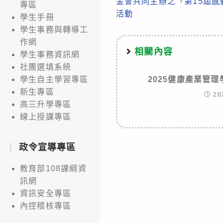
金會共同主辦之「第15屆
專區
articles
活動
學生手冊
學生事務與轉導工
作網
相關內容
學生事務資訊網
社團選填系統
2025健康產業管
學生自主學習專區
新生專區
20
高三升學專區
線上授課專區
政令宣導專區
教育部108課綱資
訊網
資訊安全專區
內控稽核專區