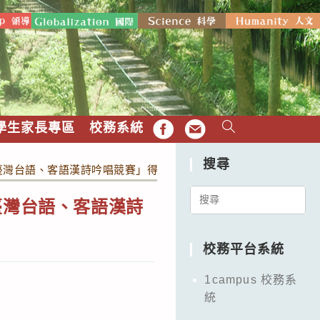
學生家長專區
校務系統
FB
EMAIL
搜尋
臺灣台語、客語漢詩吟唱競賽」得獎影音
Search
臺灣台語、客語漢詩
for:
校務平台系統
1campus 校務系
統