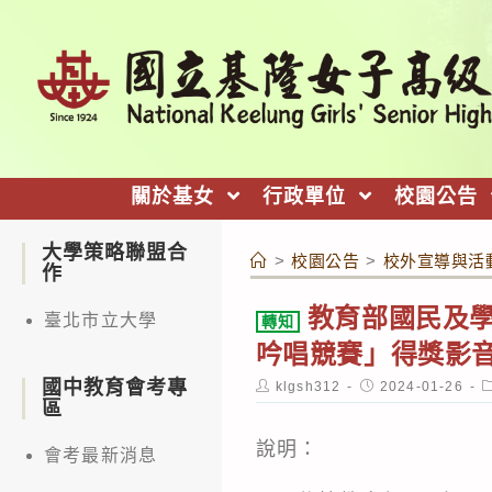
跳
轉
至
主
要
內
關於基女
行政單位
校園公告
容
大學策略聯盟合
>
校園公告
>
校外宣導與活
作
教育部國民及學
臺北市立大學
轉知
吟唱競賽」得獎影
國中教育會考專
Post
Post
P
klgsh312
2024-01-26
author:
published:
c
區
說明：
會考最新消息