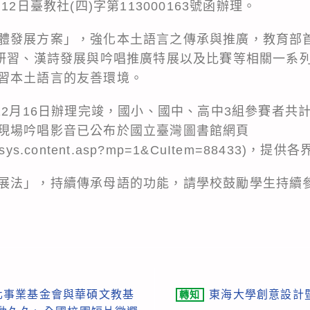
12日臺教社(四)字第113000163號函辦理。
體發展方案」，強化本土語言之傳承與推廣，教育部
唱研習、漢詩發展與吟唱推廣特展以及比賽等相關一系
習本土語言的友善環境。
12月16日辦理完竣，國小、國中、高中3組參賽者共
現場吟唱影音已公布於國立臺灣圖書館網頁
u.tw/sys.content.asp?mp=1&CuItem=88433)，提
展法」，持續傳承母語的功能，請學校鼓勵學生持續
化事業基金會與華碩文教基
東海大學創意設計
轉知