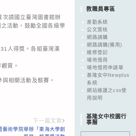
教職員專區
首次請國立臺灣圖書館辦
差勤系統
列之活動，鼓勵全國各級學
公文簽核
網路請購
網路請購(備用)
計31人得獎。各組臺灣漢
維修登記
場地借用
供各界觀賞。
場地借用申請單
基隆女中Newplus
參與相關活動及競賽。
系統
網站維護之css使
用說明
基隆女中校園行
下一篇文章
事曆
暨藝術學院舉辦「東海大學創