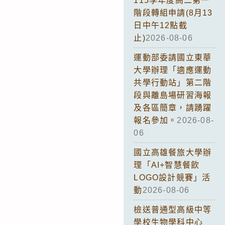
115學年度高二第一
階段轉組申請(8月13
日中午12點截
止)
2026-08-06
運動部委請國立東華
大學辦理「適應運動
共學行動站」第二階
段與離島場研習海報
及各區簡章，請踴躍
報名參加。
2026-08-
06
國立高雄餐旅大學辦
理「AI+智慧餐飲
LOGO設計競賽」活
動
2026-08-06
檢送普通型高級中等
學校生物學科中心