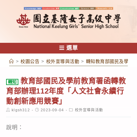
跳
轉
至
主
要
內
選單
容
>
校園公告
>
校外宣導與活動
>
轉知教育部國民及學前教
教育部國民及學前教育署函轉教
轉知
育部辦理112年度「人文社會永續行
動創新應用競賽」
Post
Post
Post
klgsh312
2023-09-04
校外宣導與活動
author:
published:
category:
說明：