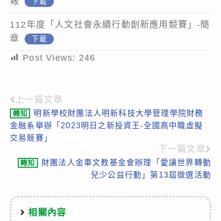
報
下載
112年度「人文社會永續行動創新應用競賽」-簡
章
下載
Post Views:
246
上一篇文章
Read
明新學校財團法人明新科技大學管理學院財務
轉知
more
金融系舉辦「2023明日之新投資王-全國高中職虛擬
articles
交易競賽」
下一篇文章
財團法人金車文教基金會辦理「愛讓世界轉動
轉知
兒少公益行動」第13屆徵選活動
相關內容