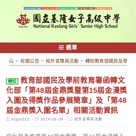
跳
轉
至
主
要
內
選單
容
>
校園公告
>
校外宣導與活動
>
轉知教育部國民及學前教
教育部國民及學前教育署函轉文
轉知
化部「第48屆金鼎獎暨第15屆金漫獎
入圍及得獎作品參展簡章」及「第48
屆金鼎獎入圍名單」相關活動資訊
Post
Post
Post
klgsh312
2024-08-09
校外宣導與活動
author:
published:
category: