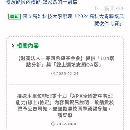
教育部與內政部-致家長的一封信
more
下一篇文章
articles
國立高雄科技大學辦理「2024高科大青藝獎典
轉知
藏徵件比賽」
相關內容
【財團法人一零四希望基金會】提供「104落
點分析」與「線上選填志願QA版」
2025-02-24
檢送本單位辦理第十屆「APX全國高中數理
能力(線上)檢定」內容與資訊說明，敬請貴校
惠予公告周知，並鼓勵貴校同學踴躍參加，
請查照
2022-10-03