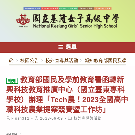
跳
轉
至
主
要
內
選單
容
>
校園公告
>
校外宣導與活動
>
轉知教育部國民及學前教
教育部國民及學前教育署函轉新
轉知
興科技教育推廣中心（國立臺東專科
學校）辦理「Tech農！2023全國高中
職科技農業提案競賽暨工作坊」
Post
Post
Post
klgsh312
2023-06-09
校外宣導與活動
author:
published:
category: