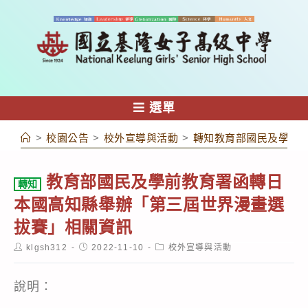
跳
轉
至
主
要
內
選單
容
>
校園公告
>
校外宣導與活動
>
轉知教育部國民及學前
教育部國民及學前教育署函轉日
轉知
本國高知縣舉辦「第三屆世界漫畫選
拔賽」相關資訊
Post
Post
Post
klgsh312
2022-11-10
校外宣導與活動
author:
published:
category:
說明：