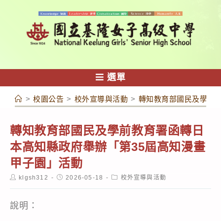
跳
轉
至
主
要
內
選單
容
>
校園公告
>
校外宣導與活動
>
轉知教育部國民及學前教
轉知教育部國民及學前教育署函轉日
本高知縣政府舉辦「第35屆高知漫畫
甲子園」活動
Post
Post
Post
klgsh312
2026-05-18
校外宣導與活動
author:
published:
category:
說明：